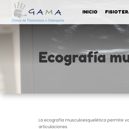
INICIO
FISIOTER
Ecografía mu
La ecografía musculoesquelética permite va
articulaciones.